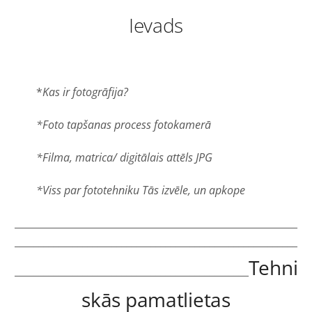
Ievads
*
Kas ir fotogrāfija?
*Foto tapšanas process fotokamerā
*Filma, matrica/ digitālais attēls JPG
*Viss par fototehniku Tās izvēle, un apkope
__________________________________________________________
__________________________________________________________
Tehni
________________________________________________
skās pamatlietas