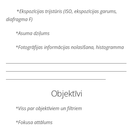
*
Ekspozīcijas trijstūris (ISO, ekspozīcijas garums,
diafragma F)
*Asuma dziļums
*Fotogrāfijas informācijas nolasīšana, histogramma
__________________________________________________________
__________________________________________________________
________________________________________________
Objektīvi
*Viss par objektīviem un filtriem
*Fokusa attālums