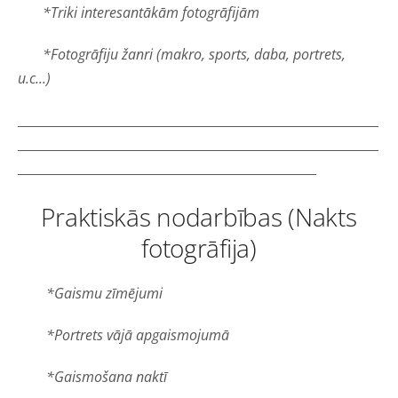
*Triki interesantākām fotogrāfijām
*Fotogrāfiju žanri (makro, sports, daba, portrets,
u.c...)
__________________________________________________________
__________________________________________________________
________________________________________________
Praktiskās nodarbības (Nakts
fotogrāfija)
*Gaismu zīmējumi
*Portrets vājā apgaismojumā
*Gaismošana naktī